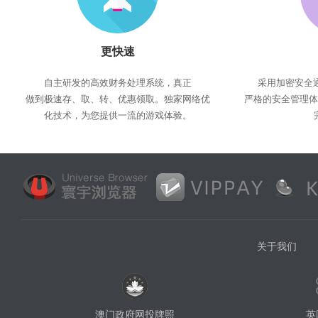
更快速
自主研发的高效财务处理系统，真正
采用加密安全通
做到极速存、取、转、优惠领取。独家网络优
严格的安全管理体
化技术，为您提供一流的游戏体验。
关于我们
澳门政府网投牌照
英